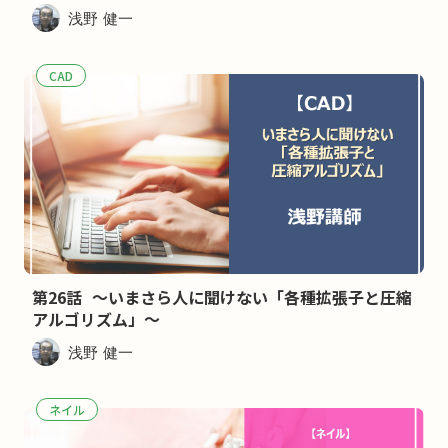
浅野 健一
CAD
第26話 ～いまさら人に聞けない「各種拡張子と圧縮
アルゴリズム」～
浅野 健一
ネイル